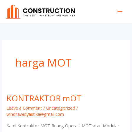
Skip
to
content
harga MOT
KONTRAKTOR mOT
KONTRAKTOR
mOT
Leave a Comment
/
Uncategorized
/
windrawidyastika@gmail.com
Kami Kontraktor MOT Ruang Operasi MOT atau Modular