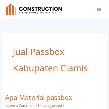
Skip
to
content
Jual Passbox
Kabupaten Ciamis
Apa Material passbox
Apa
Material
Leave a Comment
/
Uncategorized
/