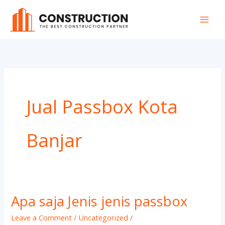
Skip
to
content
Jual Passbox Kota
Banjar
Apa saja Jenis jenis passbox
Apa
saja
Leave a Comment
/
Uncategorized
/