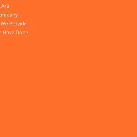
 Are
Company
 We Provide
e Have Done