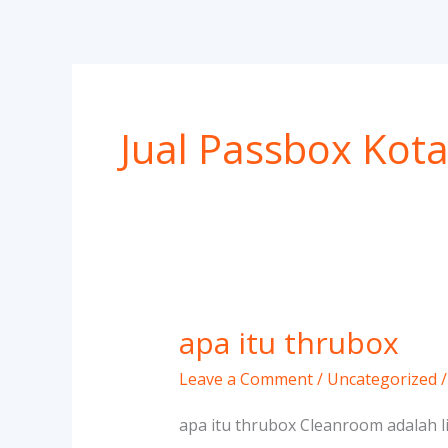
Skip
to
content
Jual Passbox Kota
apa itu thrubox
apa
itu
Leave a Comment
/
Uncategorized
thrubox
apa itu thrubox Cleanroom adalah 