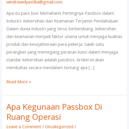
pass
windrawidyastika@gmail.com
box
Apa itu pass box Memahami Pentingnya Passbox dalam
Industri: Kebersihan dan Keamanan Terjamin Pendahuluan
Dalam dunia industri yang terus berkembang, kebersihan
dan keamanan menjadi faktor utama untuk menjaga kualitas
produk dan kesejahteraan para pekerja. Salah satu
perangkat yang memegang peranan kunci dalam menjaga
standar kebersihan adalah passbox. Artikel ini akan
membahas secara mendalam tentang apa […]
Read More »
Apa Kegunaan Passbox Di
Apa
Kegunaan
Ruang Operasi
Passbox
Leave a Comment
/
Uncategorized
/
Di