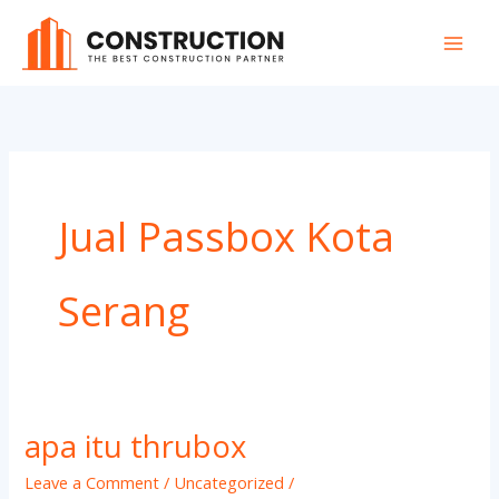
Skip
to
content
Jual Passbox Kota
Serang
apa itu thrubox
apa
itu
Leave a Comment
/
Uncategorized
/