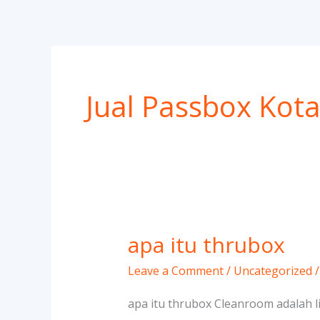
Skip
to
content
Jual Passbox Kot
apa itu thrubox
apa
itu
Leave a Comment
/
Uncategorized
thrubox
apa itu thrubox Cleanroom adalah 