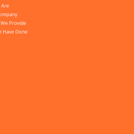
 Are
Company
 We Provide
e Have Done