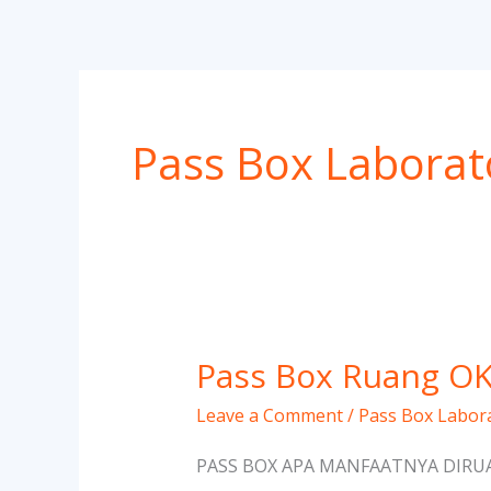
Skip
to
content
Pass Box Labora
Pass Box Ruang O
Pass
Box
Leave a Comment
/
Pass Box Labor
Ruang
OK
PASS BOX APA MANFAATNYA DIRUAN