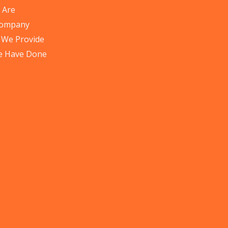
 Are
Company
 We Provide
e Have Done