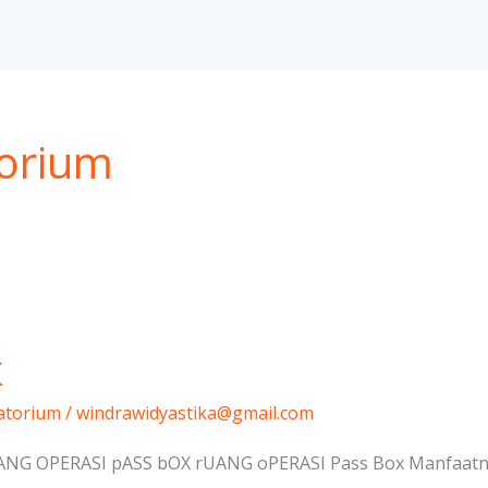
torium
K
atorium
/
windrawidyastika@gmail.com
G OPERASI pASS bOX rUANG oPERASI Pass Box Manfaatnya