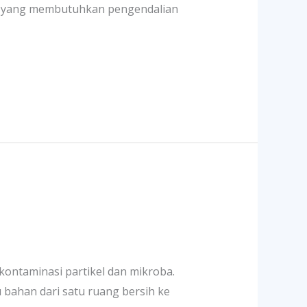
an yang membutuhkan pengendalian
ontaminasi partikel dan mikroba.
bahan dari satu ruang bersih ke