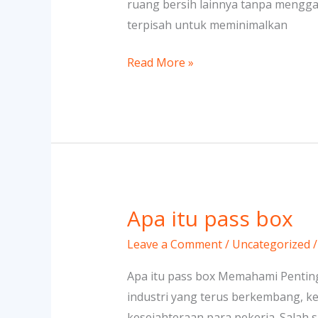
ruang bersih lainnya tanpa menggan
terpisah untuk meminimalkan
Read More »
Apa itu pass box
Apa
itu
Leave a Comment
/
Uncategorized
pass
box
Apa itu pass box Memahami Pentin
industri yang terus berkembang, k
kesejahteraan para pekerja. Salah