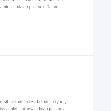
aminasi adalah passbox. Dalam
rsihan Industri Anda Industri yang
an, salah satunya adalah passbox.