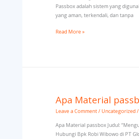
Passbox adalah sistem yang diguna
yang aman, terkendali, dan tanpa
Read More »
Apa Material pass
Apa
Material
Leave a Comment
/
Uncategorized
passbox
Apa Material passbox Judul: “Meng
Hubungi Bpk Robi Wibowo di PT Gl