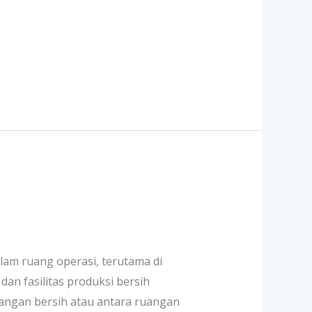
am ruang operasi, terutama di
dan fasilitas produksi bersih
uangan bersih atau antara ruangan