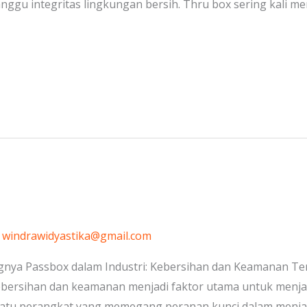
ggu integritas lingkungan bersih. Thru box sering kali me
/
windrawidyastika@gmail.com
gnya Passbox dalam Industri: Kebersihan dan Keamanan Te
ebersihan dan keamanan menjadi faktor utama untuk menja
 satu perangkat yang memegang peranan kunci dalam menja