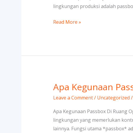
lingkungan produksi adalah passbox
Read More »
Apa Kegunaan Pass
Apa
Kegunaan
Leave a Comment
/
Uncategorized
Passbox
Di
Apa Kegunaan Passbox Di Ruang Ope
Ruang
lingkungan yang memerlukan kontrol 
Operasi
lainnya. Fungsi utama *passbox* ad