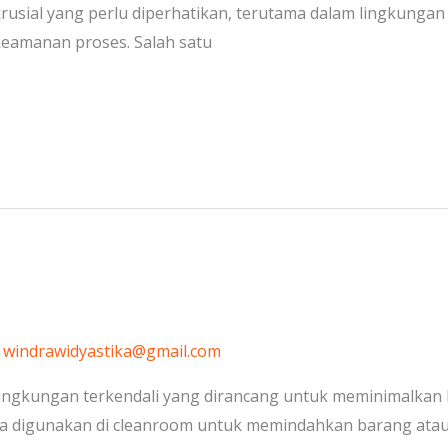
rusial yang perlu diperhatikan, terutama dalam lingkung
 keamanan proses. Salah satu
/
windrawidyastika@gmail.com
lingkungan terkendali yang dirancang untuk meminimalkan k
ya digunakan di cleanroom untuk memindahkan barang atau 