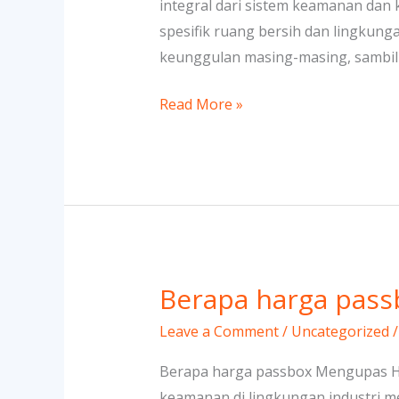
passbox
integral dari sistem keamanan dan 
spesifik ruang bersih dan lingkung
keunggulan masing-masing, sambi
Read More »
Berapa harga pass
Berapa
harga
Leave a Comment
/
Uncategorized
passbox
Berapa harga passbox Mengupas Ha
keamanan di lingkungan industri m