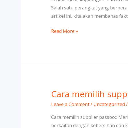
Salah satu perangkat yang berpera
artikel ini, kita akan membahas f
Read More »
Cara memilih supp
Cara
memilih
Leave a Comment
/
Uncategorized
supplier
passbox
Cara memilih supplier passbox Mem
berkaitan dengan kebersihan dan k