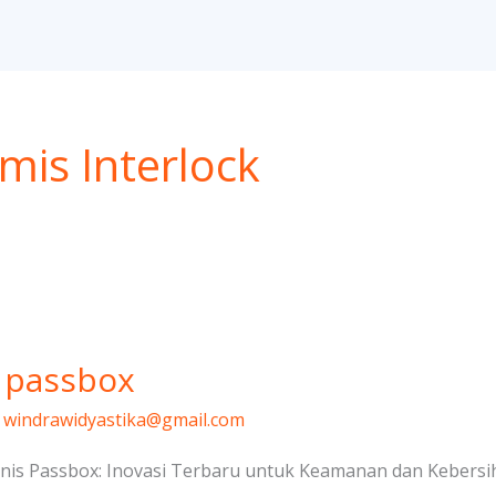
mis Interlock
s passbox
/
windrawidyastika@gmail.com
-Jenis Passbox: Inovasi Terbaru untuk Keamanan dan Kebers