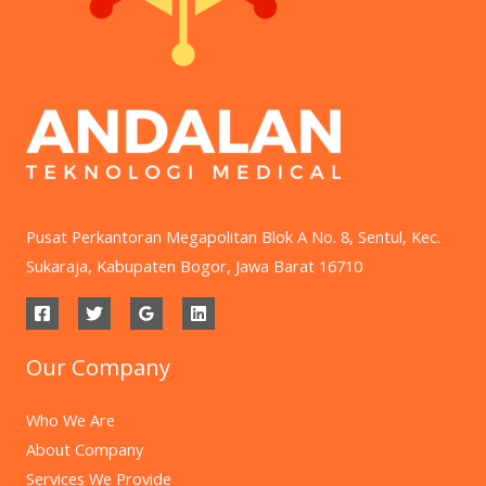
Pusat Perkantoran Megapolitan Blok A No. 8, Sentul, Kec.
Sukaraja, Kabupaten Bogor, Jawa Barat 16710
Our Company
Who We Are
About Company
Services We Provide