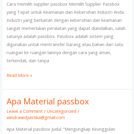
Cara memilih supplier passbox Memilih Supplier Passbox
yang Tepat untuk Keamanan dan Kebersihan Industri Anda
Industri yang berkaitan dengan kebersihan dan keamanan
sangat memerlukan peralatan yang dapat diandalkan, salah
satunya adalah passbox. Passbox adalah sistem yang
digunakan untuk mentransfer barang atau bahan dari satu
ruangan ke ruangan lainnya dengan cara yang aman,
terkendali, dan tanpa
Read More »
Apa Material passbox
Apa
Material
Leave a Comment
/
Uncategorized
/
passbox
windrawidyastika@gmail.com
Apa Material passbox Judul: “Mengungkap Keunggulan