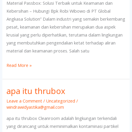
Material Passbox: Solusi Terbaik untuk Keamanan dan
Kebersihan – Hubungi Bpk Robi Wibowo di PT Global
Angkasa Solution” Dalam industri yang semakin berkembang
pesat, keamanan dan kebersihan merupakan dua aspek
krusial yang perlu diperhatikan, terutama dalam lingkungan
yang membutuhkan pengendalian ketat terhadap aliran
material dan keamanan proses. Salah satu
Read More »
apa itu thrubox
apa
itu
Leave a Comment
/
Uncategorized
/
thrubox
windrawidyastika@gmail.com
apa itu thrubox Cleanroom adalah lingkungan terkendali
yang dirancang untuk meminimalkan kontaminasi partikel