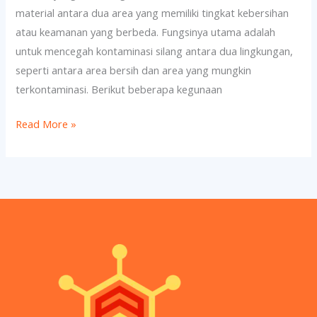
material antara dua area yang memiliki tingkat kebersihan
atau keamanan yang berbeda. Fungsinya utama adalah
untuk mencegah kontaminasi silang antara dua lingkungan,
seperti antara area bersih dan area yang mungkin
terkontaminasi. Berikut beberapa kegunaan
Read More »